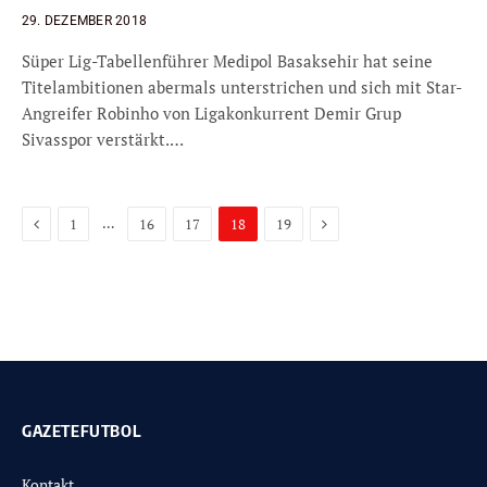
29. DEZEMBER 2018
Süper Lig-Tabellenführer Medipol Basaksehir hat seine
Titelambitionen abermals unterstrichen und sich mit Star-
Angreifer Robinho von Ligakonkurrent Demir Grup
Sivasspor verstärkt.…
Previous
Next
…
1
16
17
18
19
GAZETEFUTBOL
Kontakt