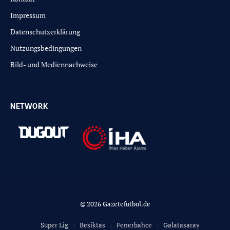
Impressum
Datenschutzerklärung
Nutzungsbedingungen
Bild- und Mediennachweise
NETWORK
© 2026 Gazetefutbol.de
Süper Lig
Besiktas
Fenerbahce
Galatasaray