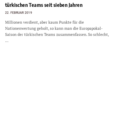
türkischen Teams seit sieben Jahren
22. FEBRUAR 2019
Millionen verdient, aber kaum Punkte für die
Nationenwertung geholt, so kann man die Europapokal-
Saison der türkischen Teams zusammenfassen. So schlecht,
…