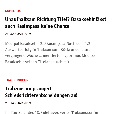
SÜPER LIG
Unaufhaltsam Richtung Titel? Basaksehir lässt
auch Kasimpasa keine Chance
28. JANUAR 2019
Medipol Basaksehir 2:0 Kasimpasa Nach dem 4:2-
Auswärtserfolg in Trabzon zum Rückrundenstart
vergangene Woche zementierte Ligaprimus Medipol
Basaksehir seinen Titelanspruch mit…
TRABZONSPOR
Trabzonspor prangert
Schiedsrichterentscheidungen an!
23. JANUAR 2019
Im Top-Spiel des 18. Spieltages verlor Trabzonspor im