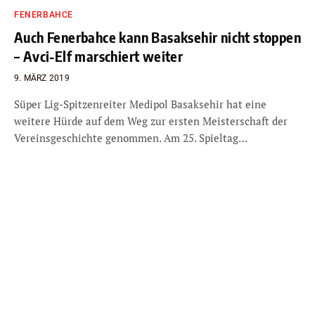
FENERBAHCE
Auch Fenerbahce kann Basaksehir nicht stoppen
– Avci-Elf marschiert weiter
9. MÄRZ 2019
Süper Lig-Spitzenreiter Medipol Basaksehir hat eine
weitere Hürde auf dem Weg zur ersten Meisterschaft der
Vereinsgeschichte genommen. Am 25. Spieltag…