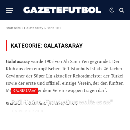
Startseite
»
Galatasaray
»
Seite 181
KATEGORIE:
GALATASARAY
Galatasaray
wurde 1905 von Ali Sami Yen gegründet. Der
Klub aus dem europäischen Teil Istanbuls ist als 26-facher
Gewinner der Süper Lig aktueller Rekordmeister der Türkei
sowie der erste und offiziell einzige Verein, der den fünften
Meisterstern über dem Vereinswappen tragen darf.
GALATASARAY
Fatih Terim: „Firat Aydinus wollte es so!″
Stadion:
RAMS Park (52.600 Plätze)
3. NOVEMBER 2018