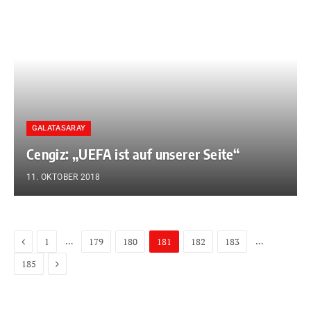
GALATASARAY
Cengiz: „UEFA ist auf unserer Seite“
11. OKTOBER 2018
Previous
…
…
1
179
180
181
182
183
Next
185