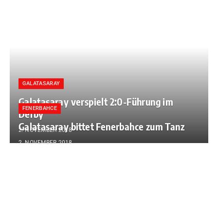
GALATASARAY
Galatasaray verspielt 2:0-Führung im
FENERBAHCE
Derby
Galatasaray bittet Fenerbahce zum Tanz
2. NOVEMBER 2018
2. NOVEMBER 2018