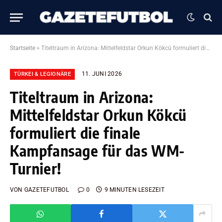
Startseite
»
Titeltraum in Arizona: Mittelfeldstar Orkun Kökcü formuliert die finale Kampfansage für das WM-Turnier!
11. JUNI 2026
TÜRKEI & LEGIONÄRE
Titeltraum in Arizona:
Mittelfeldstar Orkun Kökcü
formuliert die finale
Kampfansage für das WM-
Turnier!
VON
GAZETEFUTBOL
0
9 MINUTEN LESEZEIT