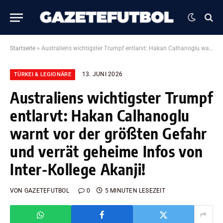
Startseite
»
Australiens wichtigster Trumpf entlarvt: Hakan Calhanoglu warnt vor der größten Gefahr und verrät geheime Infos von Inter-Kollege Akanji!
13. JUNI 2026
TÜRKEI & LEGIONÄRE
Australiens wichtigster Trumpf
entlarvt: Hakan Calhanoglu
warnt vor der größten Gefahr
und verrät geheime Infos von
Inter-Kollege Akanji!
VON
GAZETEFUTBOL
0
5 MINUTEN LESEZEIT