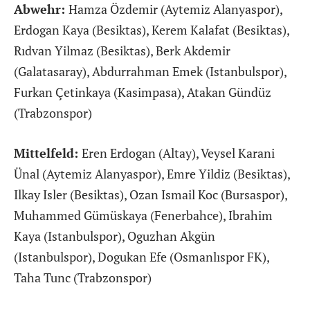
Abwehr:
Hamza Özdemir (Aytemiz Alanyaspor),
Erdogan Kaya (Besiktas), Kerem Kalafat (Besiktas),
Rıdvan Yilmaz (Besiktas), Berk Akdemir
(Galatasaray), Abdurrahman Emek (Istanbulspor),
Furkan Çetinkaya (Kasimpasa), Atakan Gündüz
(Trabzonspor)
Mittelfeld:
Eren Erdogan (Altay), Veysel Karani
Ünal (Aytemiz Alanyaspor), Emre Yildiz (Besiktas),
Ilkay Isler (Besiktas), Ozan Ismail Koc (Bursaspor),
Muhammed Gümüskaya (Fenerbahce), Ibrahim
Kaya (Istanbulspor), Oguzhan Akgün
(Istanbulspor), Dogukan Efe (Osmanlıspor FK),
Taha Tunc (Trabzonspor)