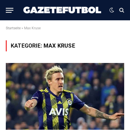
Startseite
»
Max Kruse
KATEGORIE:
MAX KRUSE