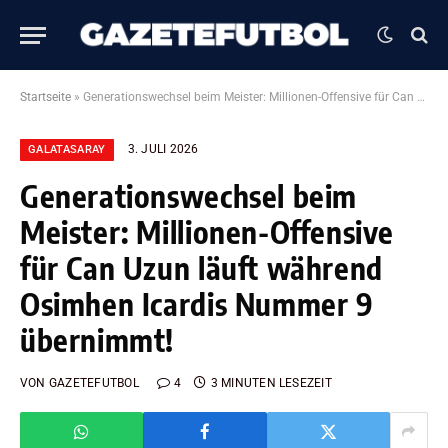
Startseite
»
Generationswechsel beim Meister: Millionen-Offensive für Can Uzun läuft während Osimhen Icardis Nummer 9 übernimmt!
3. JULI 2026
GALATASARAY
Generationswechsel beim
Meister: Millionen-Offensive
für Can Uzun läuft während
Osimhen Icardis Nummer 9
übernimmt!
VON
GAZETEFUTBOL
4
3 MINUTEN LESEZEIT