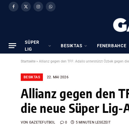
Facebook
X
Instagram
WhatsApp
(Twitter)
SÜPER
BESIKTAS
FENERBAHCE
LIG
Startseite
»
Allianz gegen den TFF: Adalis unterstützt Özbek gegen die
BESIKTAS
22. MAI 2026
Allianz gegen den T
die neue Süper Lig-
VON
GAZETEFUTBOL
0
5 MINUTEN LESEZEIT