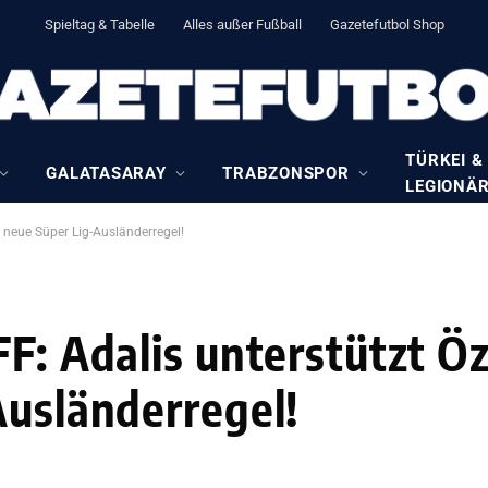
Spieltag & Tabelle
Alles außer Fußball
Gazetefutbol Shop
TÜRKEI &
GALATASARAY
TRABZONSPOR
LEGIONÄ
 neue Süper Lig-Ausländerregel!
FF: Adalis unterstützt 
Ausländerregel!