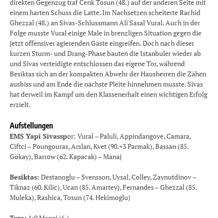
direkten Gegenzug traf Cenk Tosun (48.) auf der anderen Seite mit
einem harten Schuss die Latte. Im Nachsetzen scheiterte Rachid
Ghezzal (48.) an Sivas-Schlussmann Ali Sasal Vural. Auch in der
Folge musste Vural einige Male in brenzligen Situation gegen die
jetzt offensiver agierenden Gäste eingreifen. Doch nach dieser
kurzen Sturm- und Drang-Phase bauten die Istanbuler wieder ab
und Sivas verteidigte entschlossen das eigene Tor, während
Besiktas sich an der kompakten Abwehr der Hausherren die Zähen
ausbiss und am Ende die nächste Pleite hinnehmen musste. Sivas
hat derweil im Kampf um den Klassenerhalt einen wichtigen Erfolg
erzielt.
Aufstellungen
EMS Yapi Sivassp
or: Vural – Paluli, Appindangoye, Camara,
Ciftci – Poungouras, Arslan, Kvet (90.+3 Parmak), Bassan (85.
Gökay), Barrow (62. Kapacak) – Manaj
Besiktas:
Destanoglu – Svensson, Uysal, Colley, Zaynutdinov –
Tiknaz (60. Kilic), Ucan (85. Amartey), Fernandes – Ghezzal (85.
Muleka), Rashica, Tosun (74. Hekimoglu)
Tore:
1:0 Manaj (6.)