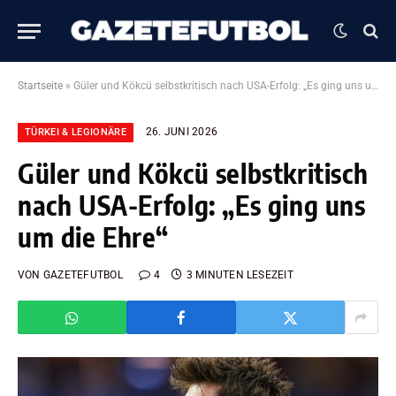
Startseite
»
Güler und Kökcü selbstkritisch nach USA-Erfolg: „Es ging uns um die Ehre“
26. JUNI 2026
TÜRKEI & LEGIONÄRE
Güler und Kökcü selbstkritisch
nach USA-Erfolg: „Es ging uns
um die Ehre“
VON
GAZETEFUTBOL
4
3 MINUTEN LESEZEIT