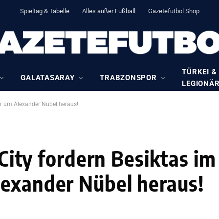
Spieltag & Tabelle
Alles außer Fußball
Gazetefutbol Shop
TÜRKEI &
GALATASARAY
TRABZONSPOR
LEGIONÄ
ker um Alexander Nübel heraus!
 City fordern Besiktas im
lexander Nübel heraus!