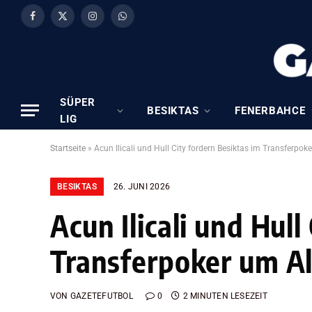
Facebook
X
Instagram
WhatsApp
(Twitter)
SÜPER
BESIKTAS
FENERBAHCE
LIG
Startseite
»
Acun Ilicali und Hull City fordern Besiktas im Transferpo
BESIKTAS
26. JUNI 2026
Acun Ilicali und Hull
Transferpoker um A
VON
GAZETEFUTBOL
0
2 MINUTEN LESEZEIT