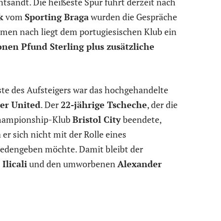
tsandt. Die heißeste Spur führt derzeit nach
k
vom
Sporting Braga
wurden die Gespräche
men nach liegt dem portugiesischen Klub ein
onen Pfund Sterling plus zusätzliche
ste des Aufsteigers war das hochgehandelte
er United
. Der
22-jährige Tscheche
, der die
 Championship-Klub
Bristol City
beendete,
er sich nicht mit der Rolle eines
riedengeben möchte. Damit bleibt der
Ilicali
und den umworbenen
Alexander