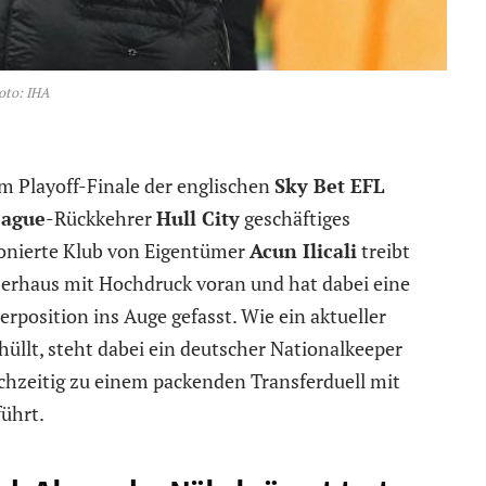
oto: IHA
m Playoff-Finale der englischen
Sky Bet EFL
eague
-Rückkehrer
Hull City
geschäftiges
ionierte Klub von Eigentümer
Acun Ilicali
treibt
berhaus mit Hochdruck voran und hat dabei eine
position ins Auge gefasst. Wie ein aktueller
üllt, steht dabei ein deutscher Nationalkeeper
ichzeitig zu einem packenden Transferduell mit
ührt.