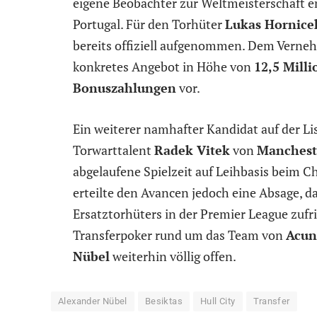
eigene Beobachter zur Weltmeisterschaft en
Portugal. Für den Torhüter
Lukas Hornice
bereits offiziell aufgenommen. Dem Verneh
konkretes Angebot in Höhe von
12,5 Milli
Bonuszahlungen
vor.
Ein weiterer namhafter Kandidat auf der Li
Torwarttalent
Radek Vitek
von
Manchest
abgelaufene Spielzeit auf Leihbasis beim
erteilte den Avancen jedoch eine Absage, da 
Ersatztorhüters in der Premier League zuf
Transferpoker rund um das Team von
Acun 
Nübel
weiterhin völlig offen.
Alexander Nübel
Besiktas
Hull City
Transfer