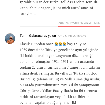
gezählt nur in der Türkei soll das anders sein, da
kann ich nur sagen „ja ihr mich auch“ anasini
satayim….
ZUM ANTWORTEN ANMELDEN
Tarihi Galatasaray yazar
Am
26. Mai 2026 0:49
Klasik 1959’dan önce
başladı yine.
1959 öncesinde Türkiye genelinde aynı yıl içinde
iki farklı ulusal organizasyonun düzenlendiği
dönemler olmuştur. 1924-1951 yılları arasında
toplam 27 ulusal turnuvanın 7 tanesi aynı takvim
yılına denk gelmiştir. Bu yıllarda Türkiye Futbol
Birinciliği (eleme usulü) ve Milli Küme (lig usulü)
bir arada yürütülmüştür. Aynı Yıl İki Şampiyonun
Çıktığı Örnek Yıllar. Bazı yıllarda bu iki turnuva
birbirini tamamlayan veya farklı tarihlerde
oynanan yapılar olduğu için her iki