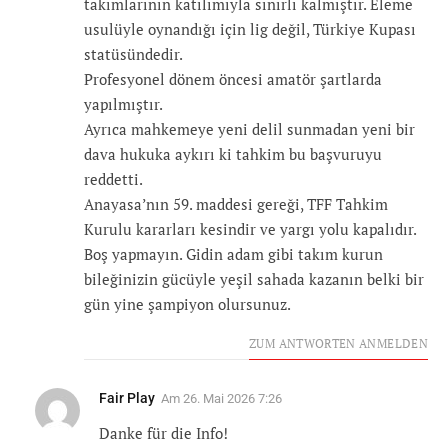
takımlarının katılımıyla sınırlı kalmıştır. Eleme
usulüyle oynandığı için lig değil, Türkiye Kupası
statüsündedir.
Profesyonel dönem öncesi amatör şartlarda
yapılmıştır.
Ayrıca mahkemeye yeni delil sunmadan yeni bir
dava hukuka aykırı ki tahkim bu başvuruyu
reddetti.
Anayasa’nın 59. maddesi gereği, TFF Tahkim
Kurulu kararları kesindir ve yargı yolu kapalıdır.
Boş yapmayın. Gidin adam gibi takım kurun
bileğinizin gücüyle yeşil sahada kazanın belki bir
gün yine şampiyon olursunuz.
ZUM ANTWORTEN ANMELDEN
Fair Play
Am
26. Mai 2026 7:26
Danke für die Info!