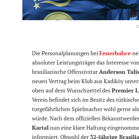
F
Die Personalplanungen bei
Fenerbahce
ne
absoluter Leistungsträger das Interesse von
brasilianische Offensivstar
Anderson Tali
neuen Vertrag beim Klub aus Kadiköy unte
oben auf dem Wunschzettel des
Premier 
Verein befindet sich im Besitz des türki
torgefährlichen Spielmacher wohl gerne al
würde. Nach dem offiziellen Bekanntwerden
Kartal
nun eine klare Haltung eingenommen
informiert. Obwohl der
32-jährige Brasili