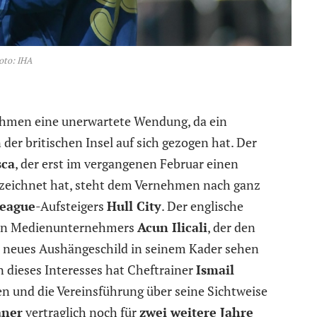
oto: IHA
hmen eine unerwartete Wendung, da ein
 der britischen Insel auf sich gezogen hat. Der
sca
, der erst im vergangenen Februar einen
rzeichnet hat, steht dem Vernehmen nach ganz
League
-Aufsteigers
Hull City
. Der englische
schen Medienunternehmers
Acun Ilicali
, der den
s neues Aushängeschild in seinem Kader sehen
 dieses Interesses hat Cheftrainer
Ismail
 und die Vereinsführung über seine Sichtweise
aner
vertraglich noch für
zwei weitere Jahre