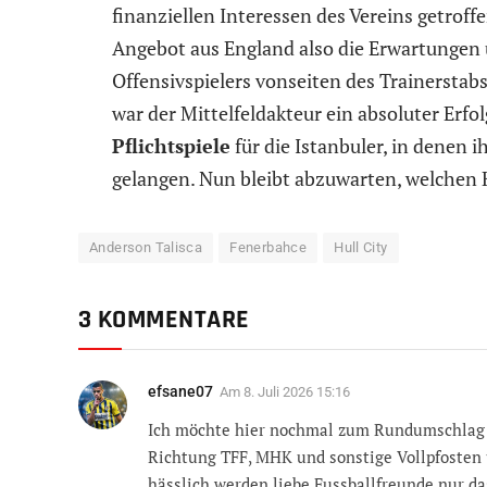
finanziellen Interessen des Vereins getroff
Angebot aus England also die Erwartungen 
Offensivspielers vonseiten des Trainerstab
war der Mittelfeldakteur ein absoluter Erf
Pflichtspiele
für die Istanbuler, in denen 
gelangen. Nun bleibt abzuwarten, welchen 
Anderson Talisca
Fenerbahce
Hull City
3 KOMMENTARE
efsane07
Am
8. Juli 2026 15:16
Ich möchte hier nochmal zum Rundumschlag au
Richtung TFF, MHK und sonstige Vollpfosten
hässlich werden liebe Fussballfreunde nur da