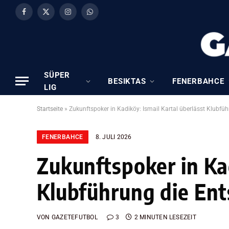
Facebook
X
Instagram
WhatsApp
(Twitter)
SÜPER
BESIKTAS
FENERBAHCE
LIG
Startseite
»
Zukunftspoker in Kadiköy: Ismail Kartal überlässt Klubfü
FENERBAHCE
8. JULI 2026
Zukunftspoker in Kad
Klubführung die Ent
VON
GAZETEFUTBOL
3
2 MINUTEN LESEZEIT