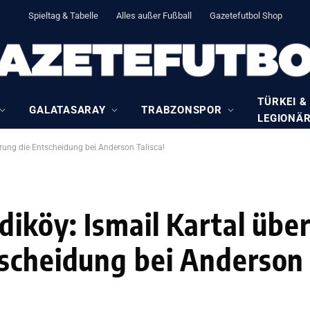
Spieltag & Tabelle
Alles außer Fußball
Gazetefutbol Shop
TÜRKEI &
GALATASARAY
TRABZONSPOR
LEGIONÄ
hrung die Entscheidung bei Anderson Talisca!
iköy: Ismail Kartal über
scheidung bei Anderson 