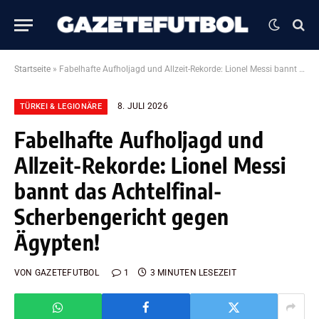
Startseite
»
Fabelhafte Aufholjagd und Allzeit-Rekorde: Lionel Messi bannt das Achtelfinal-Scherbengericht gegen Ägypten!
8. JULI 2026
TÜRKEI & LEGIONÄRE
Fabelhafte Aufholjagd und
Allzeit-Rekorde: Lionel Messi
bannt das Achtelfinal-
Scherbengericht gegen
Ägypten!
VON
GAZETEFUTBOL
1
3 MINUTEN LESEZEIT