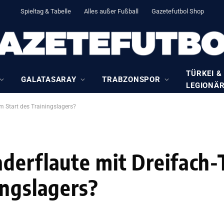
Spieltag & Tabelle
Alles außer Fußball
Gazetefutbol Shop
TÜRKEI &
GALATASARAY
TRABZONSPOR
LEGIONÄ
m Start des Trainingslagers?
derflaute mit Dreifach-
ingslagers?