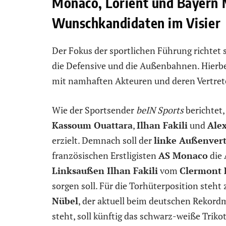
Monaco, Lorient und Bayern 
Wunschkandidaten im Visier
Der Fokus der sportlichen Führung richtet s
die Defensive und die Außenbahnen. Hierbe
mit namhaften Akteuren und deren Vertret
Wie der Sportsender
beIN Sports
berichtet,
Kassoum Ouattara
,
Ilhan Fakili
und
Ale
erzielt. Demnach soll der
linke Außenvert
französischen Erstligisten
AS Monaco
die 
Linksaußen Ilhan Fakili
vom
Clermont 
sorgen soll. Für die Torhüterposition steh
Nübel
, der aktuell beim deutschen Rekord
steht, soll künftig das schwarz-weiße Triko