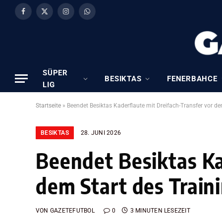
Facebook
X
Instagram
WhatsApp
(Twitter)
SÜPER
BESIKTAS
FENERBAHCE
LIG
Startseite
»
Beendet Besiktas Kaderflaute mit Dreifach-Transfer vor de
BESIKTAS
28. JUNI 2026
Beendet Besiktas Ka
dem Start des Train
VON
GAZETEFUTBOL
0
3 MINUTEN LESEZEIT