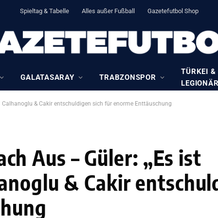
Spieltag & Tabelle
Alles außer Fußball
Gazetefutbol Shop
TÜRKEI &
GALATASARAY
TRABZONSPOR
LEGIONÄ
 Calhanoglu & Cakir entschuldigen sich für enorme Enttäuschung
 Aus – Güler: „Es ist
noglu & Cakir entschuld
chung