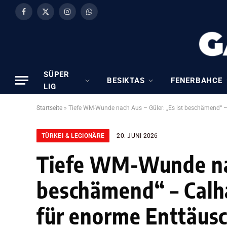
Facebook
X
Instagram
WhatsApp
(Twitter)
SÜPER
BESIKTAS
FENERBAHCE
LIG
Startseite
»
Tiefe WM-Wunde nach Aus – Güler: „Es ist beschämend“ –
TÜRKEI & LEGIONÄRE
20. JUNI 2026
Tiefe WM-Wunde nach
beschämend“ – Calha
für enorme Enttäus