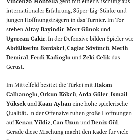
Vincenzo Montella
geht mit einer Mischung aus
internationaler Erfahrung, Süper-Lig-Stärke und
jungen Hoffnungsträgern in das Turnier. Im Tor
stehen
Altay Bayindir
,
Mert Günok
und
Ugurcan Cakir
. In der Defensive bilden Spieler wie
Abdülkerim Bardakci
,
Caglar Söyüncü
,
Merih
Demiral
,
Ferdi Kadioglu
und
Zeki Celik
das
Gerüst.
Im Mittelfeld besitzt die Türkei mit
Hakan
Calhanoglu
,
Orkun Kökcü
,
Arda Güler
,
Ismail
Yüksek
und
Kaan Ayhan
eine hohe spielerische
Qualität. In der Offensive ruhen große Hoffnungen
auf
Kenan Yildiz
,
Can Uzun
und
Deniz Gül
.
Gerade diese Mischung macht den Kader für viele