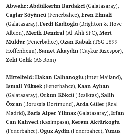
Abwehr:
Abdülkerim Bardakci
(Galatasaray),
Caglar Söyüncü
(Fenerbahce),
Eren Elmali
(Galatasaray),
Ferdi Kadioglu
(Brighton & Hove
Albion),
Merih Demiral
(Al-Ahli SFC),
Mert
Müldür
(Fenerbahce),
Ozan Kabak
(TSG 1899
Hoffenheim),
Samet Akaydin
(Caykur Rizespor),
Zeki Celik
(AS Rom)
Mittelfeld:
Hakan Calhanoglu
(Inter Mailand),
Ismail Yüksek
(Fenerbahce),
Kaan Ayhan
(Galatasaray),
Orkun Kökcü
(Besiktas),
Salih
Özcan
(Borussia Dortmund),
Arda Güler
(Real
Madrid),
Baris Alper Yilmaz
(Galatasaray),
Irfan
Can Kahveci
(Kasimpasa),
Kerem Aktürkoglu
(Fenerbahce),
Oguz Aydin
(Fenerbahce),
Yunus