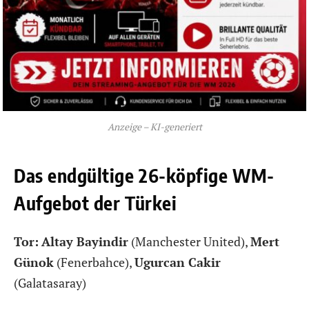
Anzeige – KI-generiert
Das endgültige 26-köpfige WM-
Aufgebot der Türkei
Tor:
Altay Bayindir
(Manchester United),
Mert
Günok
(Fenerbahce),
Ugurcan Cakir
(Galatasaray)