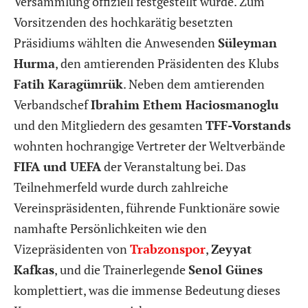
Versammlung offiziell festgestellt wurde. Zum
Vorsitzenden des hochkarätig besetzten
Präsidiums wählten die Anwesenden
Süleyman
Hurma
, den amtierenden Präsidenten des Klubs
Fatih Karagümrük
. Neben dem amtierenden
Verbandschef
Ibrahim Ethem Haciosmanoglu
und den Mitgliedern des gesamten
TFF-Vorstands
wohnten hochrangige Vertreter der Weltverbände
FIFA und UEFA
der Veranstaltung bei. Das
Teilnehmerfeld wurde durch zahlreiche
Vereinspräsidenten, führende Funktionäre sowie
namhafte Persönlichkeiten wie den
Vizepräsidenten von
Trabzonspor
,
Zeyyat
Kafkas
, und die Trainerlegende
Senol Günes
komplettiert, was die immense Bedeutung dieses