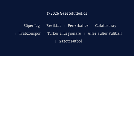
© 2026 Gazetefutbol.de
Süper Lig
Besiktas
Fenerbahce
Galatasaray
Trabzonspor
Türkei & Legionäre
Alles außer Fußball
GazeteFutbol