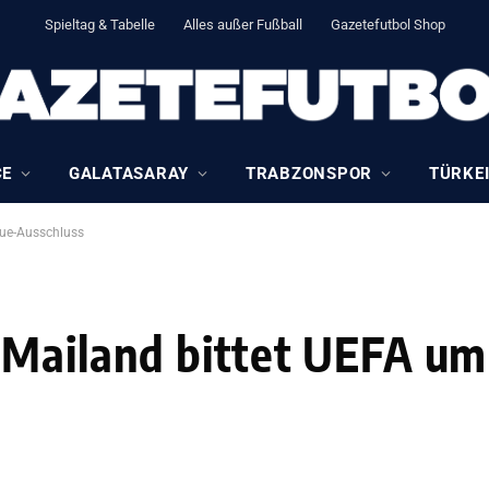
Spieltag & Tabelle
Alles außer Fußball
Gazetefutbol Shop
CE
GALATASARAY
TRABZONSPOR
TÜRKEI
gue-Ausschluss
 Mailand bittet UEFA um