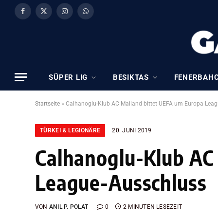
Facebook
X
Instagram
WhatsApp
(Twitter)
SÜPER LIG
BESIKTAS
FENERBAH
Startseite
»
Calhanoglu-Klub AC Mailand bittet UEFA um Europa Lea
TÜRKEI & LEGIONÄRE
20. JUNI 2019
Calhanoglu-Klub AC
League-Ausschluss
VON
ANIL P. POLAT
0
2 MINUTEN LESEZEIT