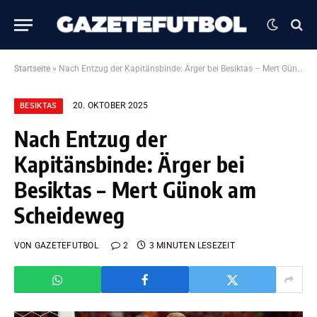
Startseite
»
Nach Entzug der Kapitänsbinde: Ärger bei Besiktas – Mert Günok am Scheideweg
20. OKTOBER 2025
BESIKTAS
Nach Entzug der
Kapitänsbinde: Ärger bei
Besiktas – Mert Günok am
Scheideweg
VON
GAZETEFUTBOL
2
3 MINUTEN LESEZEIT