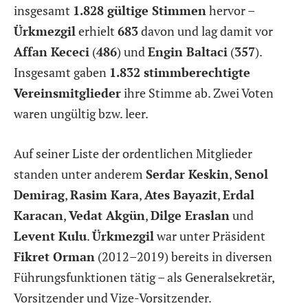
insgesamt
1.828 gültige Stimmen
hervor –
Ürkmezgil
erhielt
683
davon und lag damit vor
Affan Kececi
(
486
) und
Engin Baltaci
(
357
).
Insgesamt gaben
1.832 stimmberechtigte
Vereinsmitglieder
ihre Stimme ab. Zwei Voten
waren ungültig bzw. leer.
Auf seiner Liste der ordentlichen Mitglieder
standen unter anderem
Serdar Keskin
,
Senol
Demirag
,
Rasim Kara
,
Ates Bayazit
,
Erdal
Karacan
,
Vedat Akgün
,
Dilge Eraslan
und
Levent Kulu
.
Ürkmezgil
war unter Präsident
Fikret Orman
(2012–2019) bereits in diversen
Führungsfunktionen tätig – als Generalsekretär,
Vorsitzender und Vize-Vorsitzender.