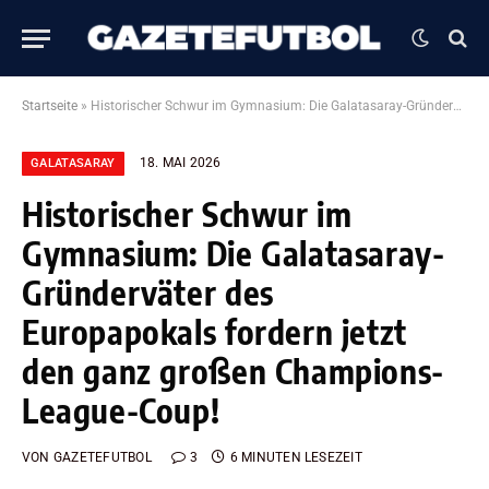
Startseite
»
Historischer Schwur im Gymnasium: Die Galatasaray-Gründerväter des Europapokals fordern jetzt den ganz großen Champions-League-Coup!
18. MAI 2026
GALATASARAY
Historischer Schwur im
Gymnasium: Die Galatasaray-
Gründerväter des
Europapokals fordern jetzt
den ganz großen Champions-
League-Coup!
VON
GAZETEFUTBOL
3
6 MINUTEN LESEZEIT