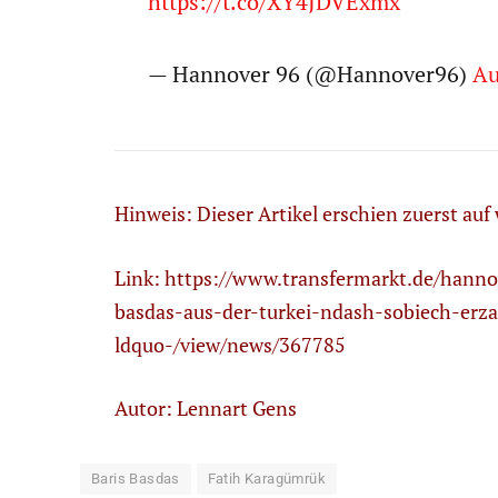
https://t.co/XY4JDVExmx
— Hannover 96 (@Hannover96)
Au
Hinweis: Dieser Artikel erschien zuerst auf
Link:
https://www.transfermarkt.de/hanno
basdas-aus-der-turkei-ndash-sobiech-erza
ldquo-/view/news/367785
Autor: Lennart Gens
Baris Basdas
Fatih Karagümrük