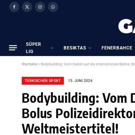
Facebook
X
Instagram
WhatsApp
(Twitter)
SÜPER
BESIKTAS
FENERBAHCE
LIG
Startseite
»
Bodybuilding: Vom Dienst auf die internationale Bühne: Bol
TÜRKISCHER SPORT
15. JUNI 2026
Bodybuilding: Vom D
Bolus Polizeidirekto
Weltmeistertitel!