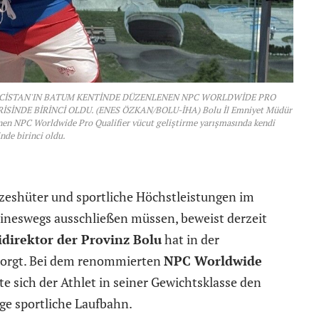
ÜRCİSTAN'IN BATUM KENTİNDE DÜZENLENEN NPC WORLDWİDE PRO
İNDE BİRİNCİ OLDU. (ENES ÖZKAN/BOLU-İHA) Bolu İl Emniyet Müdür
nen NPC Worldwide Pro Qualifier vücut geliştirme yarışmasında kendi
nde birinci oldu.
tzeshüter und sportliche Höchstleistungen im
eineswegs ausschließen müssen, beweist derzeit
idirektor der Provinz Bolu
hat in der
esorgt. Bei dem renommierten
NPC Worldwide
rte sich der Athlet in seiner Gewichtsklasse den
ige sportliche Laufbahn.