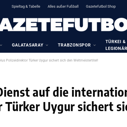
Spieltag & Tabelle
Alles außer Fußball
Gazetefutbol Shop
TÜRKEI &
GALATASARAY
TRABZONSPOR
LEGIONÄ
us Polizeidirektor Türker Uygur sichert sich den Weltmeistertitel!
ienst auf die internatio
r Türker Uygur sichert s