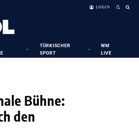
LOGIN
TÜRKISCHER
WM
RE
SPORT
LIVE
nale Bühne:
ich den