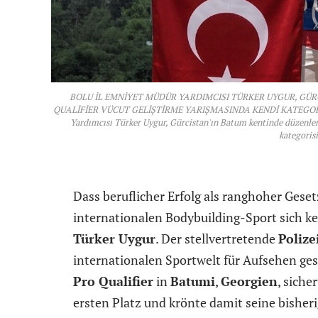
BOLU İL EMNİYET MÜDÜR YARDIMCISI TÜRKER UYGUR, G
QUALİFİER VÜCUT GELİŞTİRME YARIŞMASINDA KENDİ KATEGORİS
Yardımcısı Türker Uygur, Gürcistan'ın Batum kentinde düzenle
kategorisi
Dass beruflicher Erfolg als ranghoher Gese
internationalen Bodybuilding-Sport sich k
Türker Uygur
. Der stellvertretende
Polize
internationalen Sportwelt für Aufsehen g
Pro Qualifier
in
Batumi
,
Georgien
, siche
ersten Platz und krönte damit seine bisher