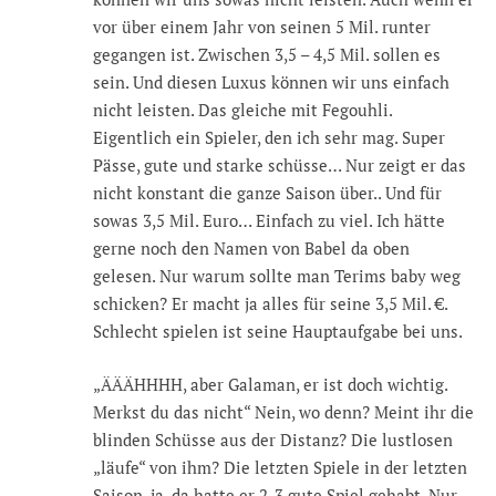
vor über einem Jahr von seinen 5 Mil. runter
gegangen ist. Zwischen 3,5 – 4,5 Mil. sollen es
sein. Und diesen Luxus können wir uns einfach
nicht leisten. Das gleiche mit Fegouhli.
Eigentlich ein Spieler, den ich sehr mag. Super
Pässe, gute und starke schüsse… Nur zeigt er das
nicht konstant die ganze Saison über.. Und für
sowas 3,5 Mil. Euro… Einfach zu viel. Ich hätte
gerne noch den Namen von Babel da oben
gelesen. Nur warum sollte man Terims baby weg
schicken? Er macht ja alles für seine 3,5 Mil. €.
Schlecht spielen ist seine Hauptaufgabe bei uns.
„ÄÄÄHHHH, aber Galaman, er ist doch wichtig.
Merkst du das nicht“ Nein, wo denn? Meint ihr die
blinden Schüsse aus der Distanz? Die lustlosen
„läufe“ von ihm? Die letzten Spiele in der letzten
Saison, ja, da hatte er 2-3 gute Spiel gehabt. Nur