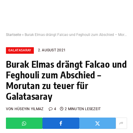
Startseite
»
Burak Elmas drängt Falcao und Feghouli zum Abschied – Morutan zu teuer für Galatasaray
2. AUGUST 2021
GALATASARAY
Burak Elmas drängt Falcao und
Feghouli zum Abschied –
Morutan zu teuer für
Galatasaray
VON
HÜSEYIN YILMAZ
4
2 MINUTEN LESEZEIT