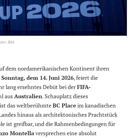
oto: IHA
 auf dem nordamerikanischen Kontinent ihren
n
Sonntag, dem 14. Juni 2026
, feiert die
hr lang ersehntes Debüt bei der
FIFA-
hl aus
Australien
. Schauplatz dieses
 ist das weltberühmte
BC Place
im kanadischen
 Landes hinaus als architektonisches Prachtstück
ole ist greifbar, und die Rahmenbedingungen für
nzo Montella
versprechen eine absolut