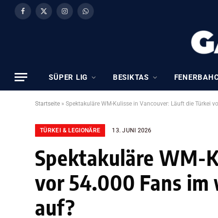
Facebook
X
Instagram
WhatsApp
(Twitter)
SÜPER LIG
BESIKTAS
FENERBAH
Startseite
»
Spektakuläre WM-Kulisse in Vancouver: Läuft die Türkei 
TÜRKEI & LEGIONÄRE
13. JUNI 2026
Spektakuläre WM-Kul
vor 54.000 Fans im
auf?