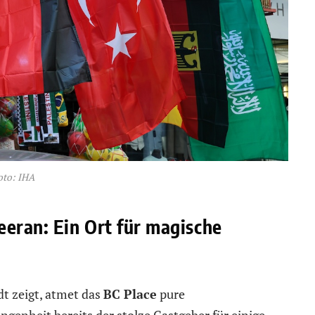
oto: IHA
eran: Ein Ort für magische
dt zeigt, atmet das
BC Place
pure
ngenheit bereits der stolze Gastgeber für einige