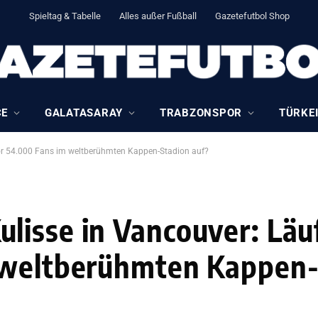
Spieltag & Tabelle
Alles außer Fußball
Gazetefutbol Shop
CE
GALATASARAY
TRABZONSPOR
TÜRKEI
vor 54.000 Fans im weltberühmten Kappen-Stadion auf?
isse in Vancouver: Läuf
 weltberühmten Kappen-