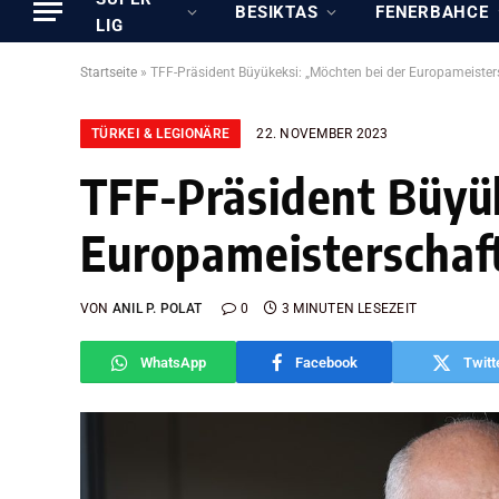
BESIKTAS
FENERBAHCE
LIG
Startseite
»
TFF-Präsident Büyükeksi: „Möchten bei der Europameistersc
TÜRKEI & LEGIONÄRE
22. NOVEMBER 2023
TFF-Präsident Büyük
Europameisterschaft
VON
ANIL P. POLAT
0
3 MINUTEN LESEZEIT
WhatsApp
Facebook
Twitt