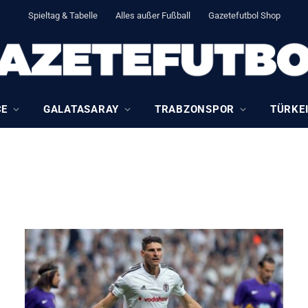
Spieltag & Tabelle
Alles außer Fußball
Gazetefutbol Shop
CE
GALATASARAY
TRABZONSPOR
TÜRKEI