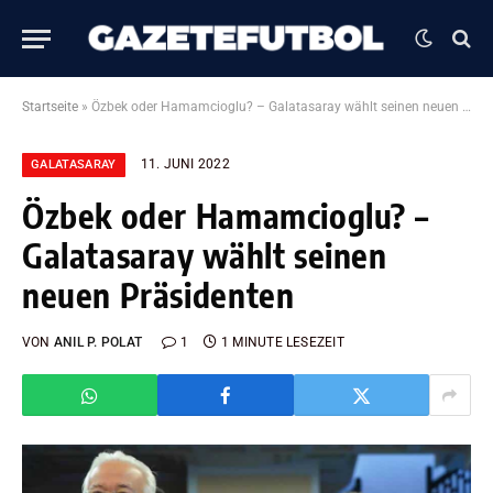
Startseite
»
Özbek oder Hamamcioglu? – Galatasaray wählt seinen neuen Präsidenten
11. JUNI 2022
GALATASARAY
Özbek oder Hamamcioglu? –
Galatasaray wählt seinen
neuen Präsidenten
VON
ANIL P. POLAT
1
1 MINUTE LESEZEIT