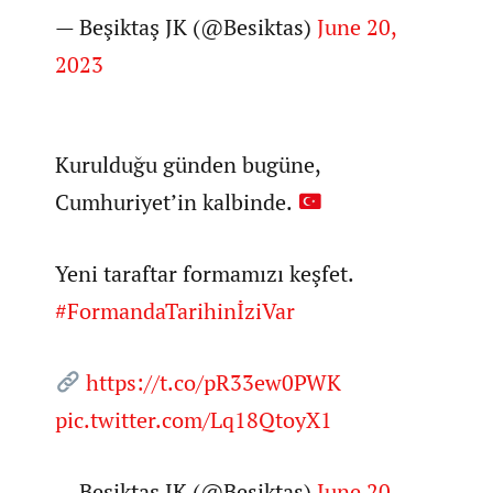
— Beşiktaş JK (@Besiktas)
June 20,
2023
Kurulduğu günden bugüne,
Cumhuriyet’in kalbinde.
Yeni taraftar formamızı keşfet.
#FormandaTarihinİziVar
https://t.co/pR33ew0PWK
pic.twitter.com/Lq18QtoyX1
— Beşiktaş JK (@Besiktas)
June 20,