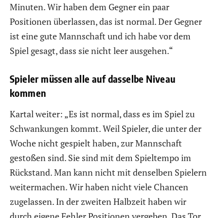
Minuten. Wir haben dem Gegner ein paar
Positionen überlassen, das ist normal. Der Gegner
ist eine gute Mannschaft und ich habe vor dem
Spiel gesagt, dass sie nicht leer ausgehen.“
Spieler müssen alle auf dasselbe Niveau
kommen
Kartal weiter: „Es ist normal, dass es im Spiel zu
Schwankungen kommt. Weil Spieler, die unter der
Woche nicht gespielt haben, zur Mannschaft
gestoßen sind. Sie sind mit dem Spieltempo im
Rückstand. Man kann nicht mit denselben Spielern
weitermachen. Wir haben nicht viele Chancen
zugelassen. In der zweiten Halbzeit haben wir
durch eigene Fehler Positionen vergeben. Das Tor,