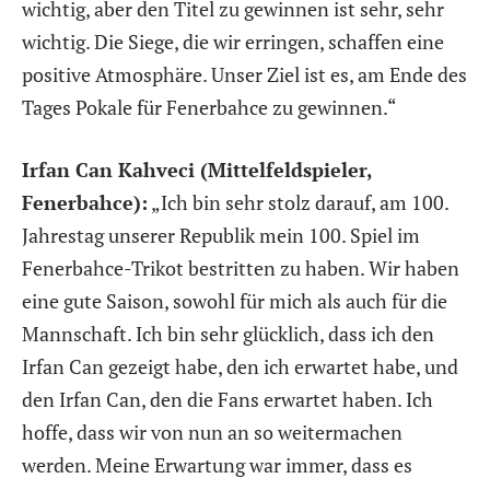
wichtig, aber den Titel zu gewinnen ist sehr, sehr
wichtig. Die Siege, die wir erringen, schaffen eine
positive Atmosphäre. Unser Ziel ist es, am Ende des
Tages Pokale für Fenerbahce zu gewinnen.“
Irfan Can Kahveci (Mittelfeldspieler,
Fenerbahce):
„Ich bin sehr stolz darauf, am 100.
Jahrestag unserer Republik mein 100. Spiel im
Fenerbahce-Trikot bestritten zu haben. Wir haben
eine gute Saison, sowohl für mich als auch für die
Mannschaft. Ich bin sehr glücklich, dass ich den
Irfan Can gezeigt habe, den ich erwartet habe, und
den Irfan Can, den die Fans erwartet haben. Ich
hoffe, dass wir von nun an so weitermachen
werden. Meine Erwartung war immer, dass es