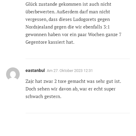
Glück zustande gekommen ist auch nicht
überbewerten. Außerdem darf man nicht
vergessen, dass dieses Ludogorets gegen
Nordsjealand gegen die wir ebenfalls 3:1
gewonnen haben vor ein paar Wochen ganze 7
Gegentore kassiert hat.
eastanbul
Am
27. Oktober 2023 12:31
Zajc hat zwar 2 tore gemacht was sehr gut ist.
Doch sehen wir davon ab, war er echt super
schwach gestern.