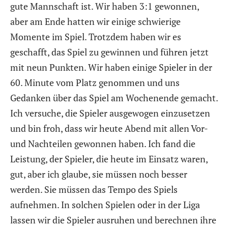
gute Mannschaft ist. Wir haben 3:1 gewonnen,
aber am Ende hatten wir einige schwierige
Momente im Spiel. Trotzdem haben wir es
geschafft, das Spiel zu gewinnen und führen jetzt
mit neun Punkten. Wir haben einige Spieler in der
60. Minute vom Platz genommen und uns
Gedanken über das Spiel am Wochenende gemacht.
Ich versuche, die Spieler ausgewogen einzusetzen
und bin froh, dass wir heute Abend mit allen Vor-
und Nachteilen gewonnen haben. Ich fand die
Leistung, der Spieler, die heute im Einsatz waren,
gut, aber ich glaube, sie müssen noch besser
werden. Sie müssen das Tempo des Spiels
aufnehmen. In solchen Spielen oder in der Liga
lassen wir die Spieler ausruhen und berechnen ihre