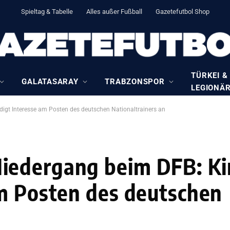
Spieltag & Tabelle
Alles außer Fußball
Gazetefutbol Shop
TÜRKEI &
GALATASARAY
TRABZONSPOR
LEGIONÄ
gt Interesse am Posten des deutschen Nationaltrainers an
iedergang beim DFB: Ki
m Posten des deutschen