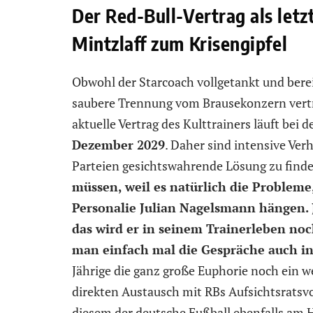
Der Red-Bull-Vertrag als letz
Mintzlaff zum Krisengipfel
Obwohl der Starcoach vollgetankt und berei
saubere Trennung vom Brausekonzern vertr
aktuelle Vertrag des Kulttrainers läuft bei
Dezember 2029
. Daher sind intensive Ve
Parteien gesichtswahrende Lösung zu find
müssen, weil es natürlich die Probleme,
Personalie Julian Nagelsmann hängen. J
das wird er in seinem Trainerleben no
man einfach mal die Gespräche auch in
Jährige die ganz große Euphorie noch ein
direkten Austausch mit RBs Aufsichtsrats
diesem der deutsche Fußball ebenfalls am 