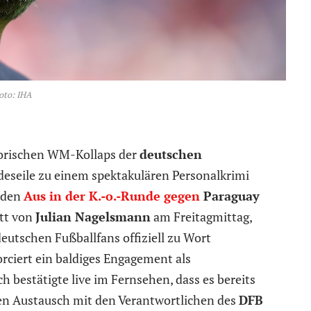
oto: IHA
torischen WM-Kollaps der
deutschen
deseile zu einem spektakulären Personalkrimi
nden
Aus in der K.-o.-Runde gegen
Paraguay
tt von
Julian Nagelsmann
am Freitagmittag,
eutschen Fußballfans offiziell zu Wort
orciert ein baldiges Engagement als
ch bestätigte live im Fernsehen, dass es bereits
n Austausch mit den Verantwortlichen des
DFB