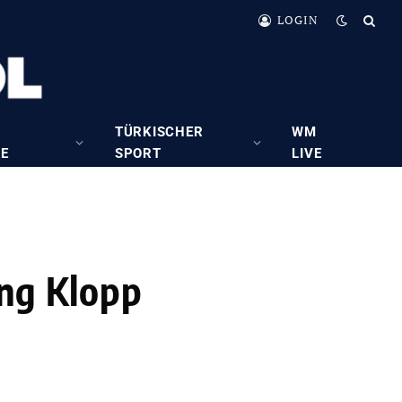
LOGIN
TÜRKISCHER
WM
RE
SPORT
LIVE
ng Klopp