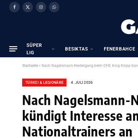
Facebook
X
Instagram
WhatsApp
(Twitter)
SÜPER
BESIKTAS
FENERBAHCE
LIG
Startseite
»
Nach Nagelsmann-Niedergang beim DFB: King Klopp kündi
TÜRKEI & LEGIONÄRE
4. JULI 2026
Nach Nagelsmann-N
kündigt Interesse a
Nationaltrainers an