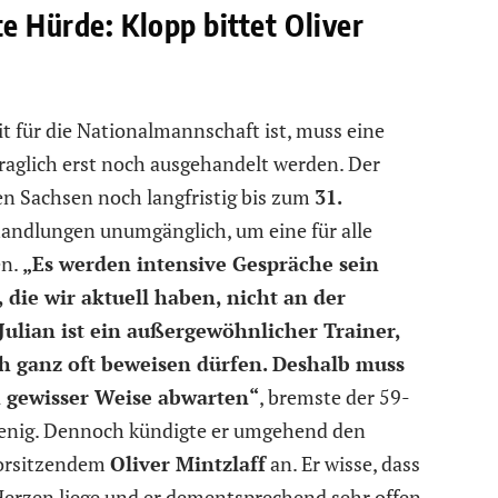
te Hürde: Klopp bittet Oliver
t für die Nationalmannschaft ist, muss eine
aglich erst noch ausgehandelt werden. Der
 den Sachsen noch langfristig bis zum
31.
rhandlungen unumgänglich, um eine für alle
en.
„Es werden intensive Gespräche sein
 die wir aktuell haben, nicht an der
ulian ist ein außergewöhnlicher Trainer,
ch ganz oft beweisen dürfen. Deshalb muss
 gewisser Weise abwarten“
, bremste der 59-
 wenig. Dennoch kündigte er umgehend den
vorsitzendem
Oliver Mintzlaff
an. Er wisse, dass
Herzen liege und er dementsprechend sehr offen