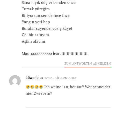
Sana layık düşler benden önce
Tutsak yüreğim
Biliyorsun sen de ince ince
Yangın yeri hep
Buralar sayende, yok şikâyet
Gel bir sarayım
Aşkın olayım
Mauroooooooooo İcardiiiiiiiiiiiiiiiiiiii
ZUM ANTWORTEN ANMELDEN
Löwenblut
Am
2. Juli 2026 20:00
Ich weine lan, hör auf! Wer schneidet
hier Zwiebeln?