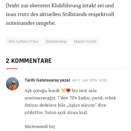
Draht zur obersten Klubführung intakt sei und
man trotz des aktuellen Stillstands respektvoll
miteinander umgehe.
Elio Letterio Pino
Galatasaray
Mauro Icardi
2 KOMMENTARE
Tarihi Galatasaray yazar
Am
2. Juli 2026 18:23
Aşk çocuğu İcardi
biz seni asla
unutmayacağız. 7’den 70’e kadın, çocuk, erkek
ihtiyar dedelere bile „Aşkın olayım“ diye
çıldırttın. Yolun açık olsun kral.
Söylenmedi hiç