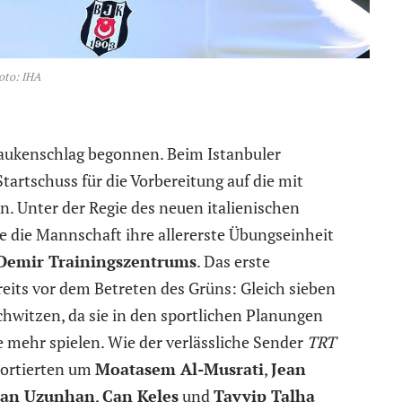
oto: IHA
aukenschlag begonnen. Beim Istanbuler
 Startschuss für die Vorbereitung auf die mit
n. Unter der Regie des neuen italienischen
e die Mannschaft ihre allererste Übungseinheit
Demir Trainingszentrums
. Das erste
eits vor dem Betreten des Grüns: Gleich sieben
Schwitzen, da sie in den sportlichen Planungen
e mehr spielen. Wie der verlässliche Sender
TRT
ssortierten um
Moatasem Al-Musrati
,
Jean
an Uzunhan
,
Can Keles
und
Tayyip Talha