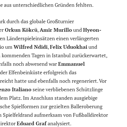
ie aus unterschiedlichen Gründen fehlten.
ark durch das globale Großturnier
ler
Orkun Kökcü
,
Amir Murillo
und
Hyeon-
ren Länderspieleinsätzen einen verlängerten
rio um
Wilfred Ndidi
,
Felix Uduokhai
und
n kommenden Tagen in Istanbul zurückerwartet,
enfalls noch abwesend war
Emmanuel
der Elfenbeinküste erfolgreich das
eicht hatte und ebenfalls noch regeneriert. Vor
enzo Italiano
seine verbliebenen Schützlinge
dem Platz. Im Anschluss standen ausgiebige
ische Spielformen zur gezielten Balleroberung
m Spielfeldrand aufmerksam von Fußballdirektor
irektor
Eduard Graf
analysiert.