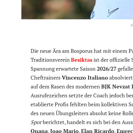
F
Die neue Ära am Bosporus hat mit einem P
Traditionsverein
Besiktas
ist der offizielle
Spannung erwartete Saison
2026/27
gefalle
Cheftrainers
Vincenzo Italiano
absolviert
auf dem Rasen des modernen
BJK Nevzat 
Ausrufezeichen setzte der Coach jedoch ber
etablierte Profis fehlten beim kollektiven 
des neuen Übungsleiters absolut keine Roll
Spor
berichtet, handelt es sich bei den Au
Onana
,
Joao Mario
,
Elan Ricardo
,
Emrec