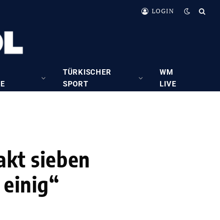
LOGIN
TÜRKISCHER
WM
RE
SPORT
LIVE
takt sieben
 einig“