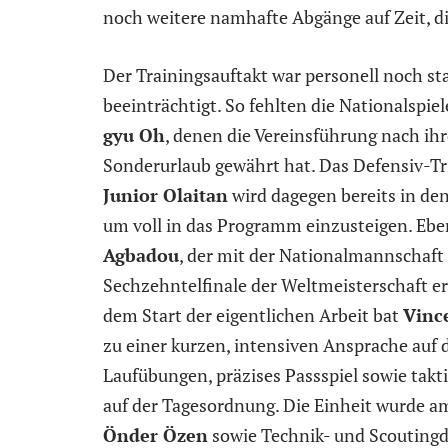
noch weitere namhafte Abgänge auf Zeit, d
Der Trainingsauftakt war personell noch st
beeinträchtigt. So fehlten die Nationalspie
gyu Oh
, denen die Vereinsführung nach ih
Sonderurlaub gewährt hat. Das Defensiv-T
Junior Olaitan
wird dagegen bereits in de
um voll in das Programm einzusteigen. Eb
Agbadou
, der mit der Nationalmannschaft 
Sechzehntelfinale der Weltmeisterschaft err
dem Start der eigentlichen Arbeit bat
Vinc
zu einer kurzen, intensiven Ansprache auf 
Laufübungen, präzises Passspiel sowie takt
auf der Tagesordnung. Die Einheit wurde a
Önder Özen
sowie Technik- und Scoutingd