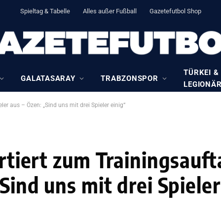
Spieltag & Tabelle
Alles außer Fußball
Gazetefutbol Shop
TÜRKEI &
GALATASARAY
TRABZONSPOR
LEGIONÄ
ler aus – Özen: „Sind uns mit drei Spieler einig“
ortiert zum Trainingsauf
Sind uns mit drei Spieler