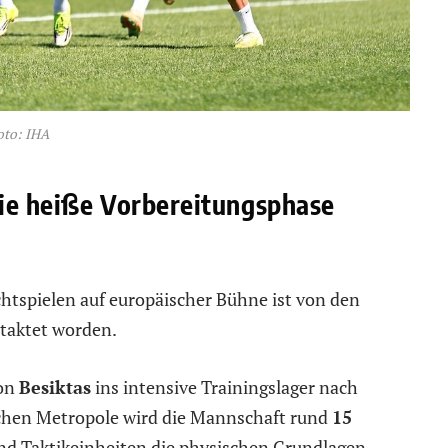
oto: IHA
 Die heiße Vorbereitungsphase
chtspielen auf europäischer Bühne ist von den
etaktet worden.
von
Besiktas
ins intensive Trainingslager nach
schen Metropole wird die Mannschaft rund
15
und Taktikeinheiten die physischen Grundlagen