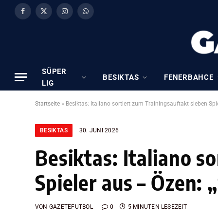
Facebook
X
Instagram
WhatsApp
(Twitter)
SÜPER
BESIKTAS
FENERBAHCE
LIG
Startseite
»
Besiktas: Italiano sortiert zum Trainingsauftakt sieben Spie
BESIKTAS
30. JUNI 2026
Besiktas: Italiano s
Spieler aus – Özen: „
VON
GAZETEFUTBOL
0
5 MINUTEN LESEZEIT