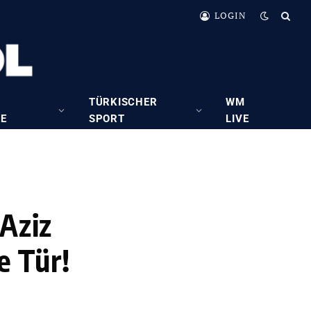
LOGIN
TÜRKISCHER
WM
RE
SPORT
LIVE
 Aziz
e Tür!