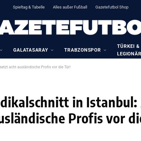
Spieltag & Tabelle
Alles außer Fußball
Gazetefutbol Shop
TÜRKEI &
GALATASARAY
TRABZONSPOR
LEGIONÄ
setzt acht ausländische Profis vor die Tür!
kalschnitt in Istanbul:
usländische Profis vor di