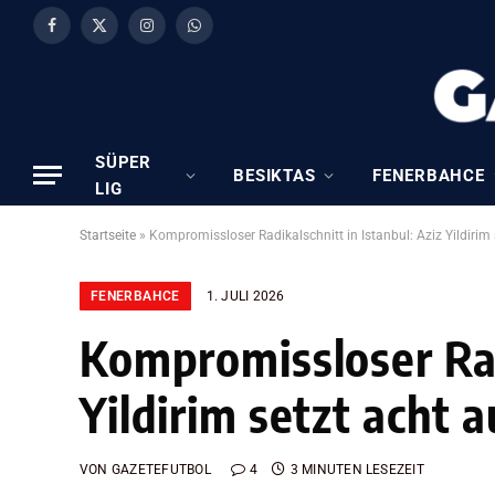
Facebook
X
Instagram
WhatsApp
(Twitter)
SÜPER
BESIKTAS
FENERBAHCE
LIG
Startseite
»
Kompromissloser Radikalschnitt in Istanbul: Aziz Yildirim 
FENERBAHCE
1. JULI 2026
Kompromissloser Radi
Yildirim setzt acht a
VON
GAZETEFUTBOL
4
3 MINUTEN LESEZEIT