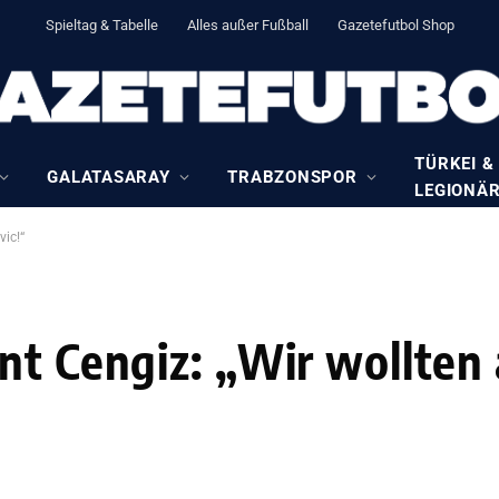
Spieltag & Tabelle
Alles außer Fußball
Gazetefutbol Shop
TÜRKEI &
GALATASARAY
TRABZONSPOR
LEGIONÄ
vic!“
nt Cengiz: „Wir wollten