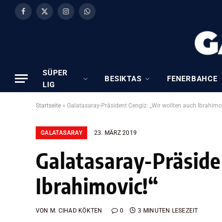
Facebook
X
Instagram
WhatsApp
(Twitter)
SÜPER
BESIKTAS
FENERBAHCE
LIG
Startseite
»
Galatasaray-Präsident Cengiz: „Wir wollten auch Ibrahimo
GALATASARAY
23. MÄRZ 2019
Galatasaray-Präside
Ibrahimovic!“
VON
M. CIHAD KÖKTEN
0
3 MINUTEN LESEZEIT