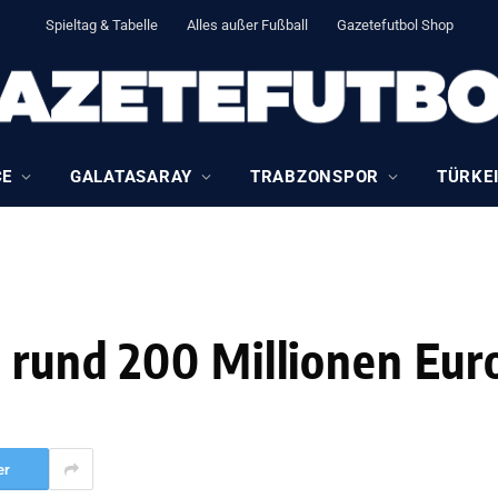
Spieltag & Tabelle
Alles außer Fußball
Gazetefutbol Shop
CE
GALATASARAY
TRABZONSPOR
TÜRKEI
 rund 200 Millionen Eur
er