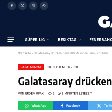
Facebook
X
Instagram
WhatsApp
(Twitter)
SÜPER LIG
BESIKTAS
FENERBAH
Startseite
»
Galatasaray drücken rund 200 Millionen Euro Schulden
GALATASARAY
28. SEPTEMBER 2020
Galatasaray drücken
VON
ERDEM UFAK
2
3 MINUTEN LESEZEIT
WhatsApp
Facebook
Twitt