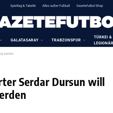
Spieltag & Tabelle
Alles außer Fußball
Gazetefutbol Shop
TÜRKEI &
GALATASARAY
TRABZONSPOR
LEGIONÄ
nig werden
ter Serdar Dursun will
werden