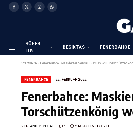
Facebook
X
Instagram
WhatsApp
(Twitter)
SÜPER
BESIKTAS
FENERBAHCE
LIG
Startseite
»
Fenerbahce: Maskierter Serdar Dursun will Torschützenkö
FENERBAHCE
22. FEBRUAR 2022
Fenerbahce: Maskier
Torschützenkönig 
VON
ANIL P. POLAT
5
2 MINUTEN LESEZEIT