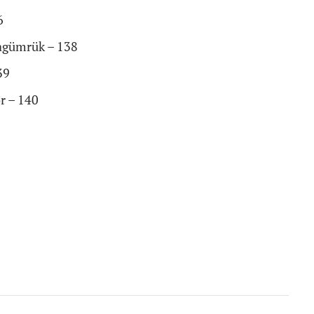
6
ragümrük – 138
39
r – 140