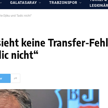
GALATASARAY
TRABZONSPOR
LEGIONÄ
te Djiku und Tadic nicht“
sieht keine Transfer-Feh
ic nicht“
er