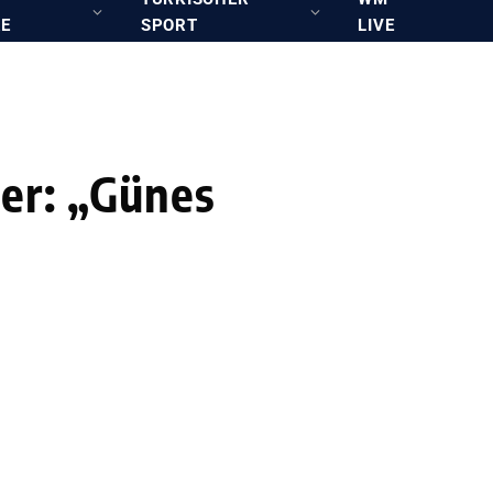
RE
SPORT
LIVE
ler: „Günes