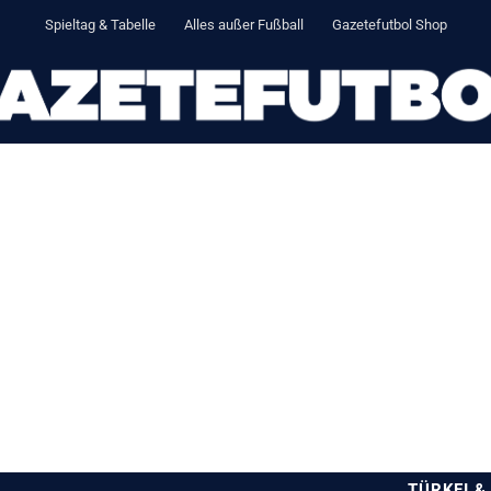
Spieltag & Tabelle
Alles außer Fußball
Gazetefutbol Shop
TÜRKEI &