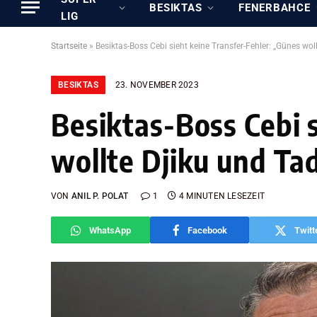
BESIKTAS
FENERBAHCE
LIG
Startseite
»
Besiktas-Boss Cebi sieht keine Transfer-Fehler: „Günes woll
BESIKTAS
23. NOVEMBER 2023
Besiktas-Boss Cebi 
wollte Djiku und Tad
VON
ANIL P. POLAT
1
4 MINUTEN LESEZEIT
WhatsApp
Facebook
Twitt