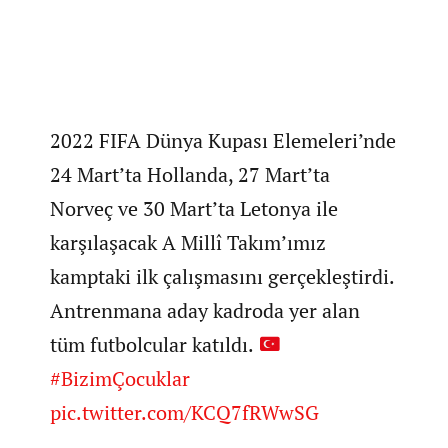
2022 FIFA Dünya Kupası Elemeleri’nde
24 Mart’ta Hollanda, 27 Mart’ta
Norveç ve 30 Mart’ta Letonya ile
karşılaşacak A Millî Takım’ımız
kamptaki ilk çalışmasını gerçekleştirdi.
Antrenmana aday kadroda yer alan
tüm futbolcular katıldı.
#BizimÇocuklar
pic.twitter.com/KCQ7fRWwSG