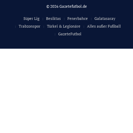
© 2026 Gazetefutbol.de
Süper Lig
Besiktas
Fenerbahce
Galatasaray
Trabzonspor
Türkei & Legionäre
Alles außer Fußball
GazeteFutbol