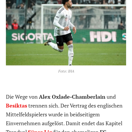
Foto: IHA
Die Wege von
Alex Oxlade-Chamberlain
und
Besiktas
trennen sich. Der Vertrag des englischen
Mittelfeldspielers wurde in beidseitigem
Einvernehmen aufgelöst. Damit endet das Kapitel
Trendyol
Süper Lig
für den ehemaligen
FC