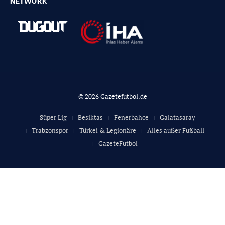
NETWORK
© 2026 Gazetefutbol.de
Süper Lig
Besiktas
Fenerbahce
Galatasaray
Trabzonspor
Türkei & Legionäre
Alles außer Fußball
GazeteFutbol