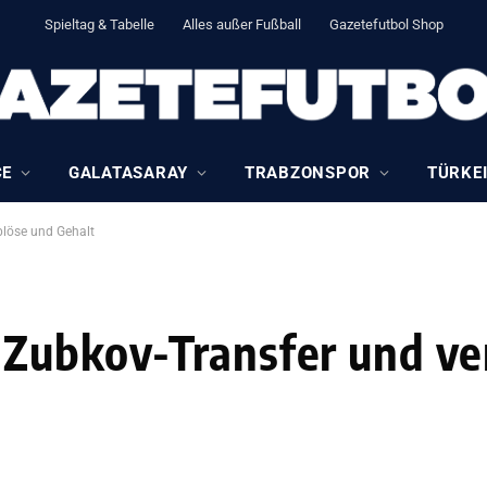
Spieltag & Tabelle
Alles außer Fußball
Gazetefutbol Shop
CE
GALATASARAY
TRABZONSPOR
TÜRKEI
blöse und Gehalt
Zubkov-Transfer und ver