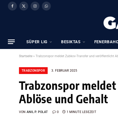
Facebook
X
Instagram
WhatsApp
(Twitter)
SÜPER LIG
BESIKTAS
FENERBAH
Startseite
»
Trabzonspor meldet Zubkov-Transfer und veröffentlicht A
TRABZONSPOR
3. FEBRUAR 2025
Trabzonspor meldet 
Ablöse und Gehalt
VON
ANIL P. POLAT
0
1 MINUTE LESEZEIT