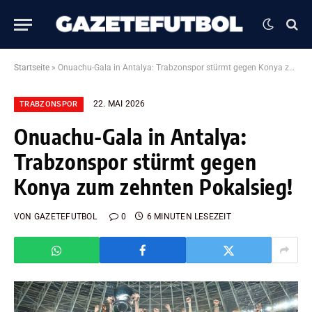
Startseite
»
Onuachu-Gala in Antalya: Trabzonspor stürmt gegen Konya zum zehnten Pokalsieg!
22. MAI 2026
TRABZONSPOR
Onuachu-Gala in Antalya:
Trabzonspor stürmt gegen
Konya zum zehnten Pokalsieg!
VON
GAZETEFUTBOL
0
6 MINUTEN LESEZEIT