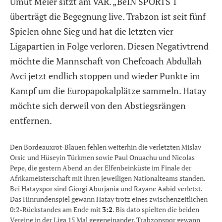
Umut Meler sitzt am VAR. „BeIN SPORTS 1“
überträgt die Begegnung live. Trabzon ist seit fünf
Spielen ohne Sieg und hat die letzten vier
Ligapartien in Folge verloren. Diesen Negativtrend
möchte die Mannschaft von Chefcoach Abdullah
Avci jetzt endlich stoppen und wieder Punkte im
Kampf um die Europapokalplätze sammeln. Hatay
möchte sich derweil von den Abstiegsrängen
entfernen.
Den Bordeauxrot-Blauen fehlen weiterhin die verletzten Mislav
Orsic und Hüseyin Türkmen sowie Paul Onuachu und Nicolas
Pepe, die gestern Abend an der Elfenbeinküste im Finale der
Afrikameisterschaft mit ihren jeweiligen Nationalteams standen.
Bei Hatayspor sind Giorgi Aburjania und Rayane Aabid verletzt.
Das Hinrundenspiel gewann Hatay trotz eines zwischenzeitlichen
0:2-Rückstandes am Ende mit
3:2
. Bis dato spielten die beiden
Vereine in der Liga 15 Mal gegeneinander. Trabzonspor gewann