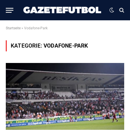
Startseite
»
Vodafone-Park
KATEGORIE:
VODAFONE-PARK