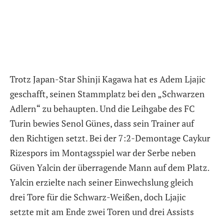
Trotz Japan-Star Shinji Kagawa hat es Adem Ljajic
geschafft, seinen Stammplatz bei den „Schwarzen
Adlern“ zu behaupten. Und die Leihgabe des FC
Turin bewies Senol Günes, dass sein Trainer auf
den Richtigen setzt. Bei der 7:2-Demontage Caykur
Rizespors im Montagsspiel war der Serbe neben
Güven Yalcin der überragende Mann auf dem Platz.
Yalcin erzielte nach seiner Einwechslung gleich
drei Tore für die Schwarz-Weißen, doch Ljajic
setzte mit am Ende zwei Toren und drei Assists