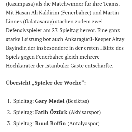
(Kasimpasa) als die Matchwinner für ihre Teams.
Mit Hasan Ali Kaldirim (Fenerbahce) und Martin
Linnes (Galatasaray) stachen zudem zwei
Defensivspieler am 27. Spieltag hervor. Eine ganz
starke Leistung bot auch Ankaragücü-Keeper Altay
Bayindir, der insbesondere in der ersten Hälfte des
Spiels gegen Fenerbahce gleich mehrere
Hochkaräter der Istanbuler Gäste entschärfte.
Übersicht „Spieler der Woche“:
Spieltag:
Gary Medel
(Besiktas)
Spieltag:
Fatih Öztürk
(Akhisarspor)
Spieltag:
Ruud Boffin
(Antalyaspor)