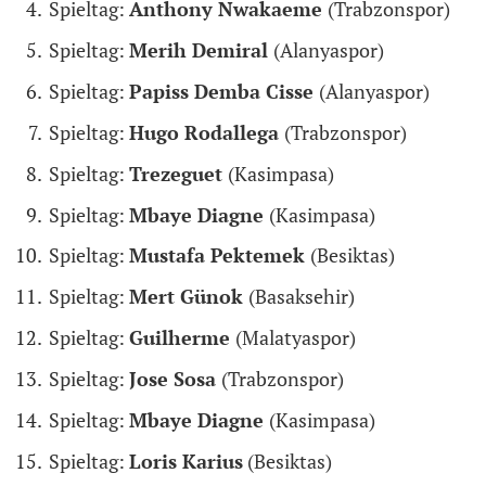
Spieltag:
Anthony Nwakaeme
(Trabzonspor)
Spieltag:
Merih Demiral
(Alanyaspor)
Spieltag:
Papiss Demba Cisse
(Alanyaspor)
Spieltag:
Hugo Rodallega
(Trabzonspor)
Spieltag:
Trezeguet
(Kasimpasa)
Spieltag:
Mbaye Diagne
(Kasimpasa)
Spieltag:
Mustafa Pektemek
(Besiktas)
Spieltag:
Mert Günok
(Basaksehir)
Spieltag:
Guilherme
(Malatyaspor)
Spieltag:
Jose Sosa
(Trabzonspor)
Spieltag:
Mbaye Diagne
(Kasimpasa)
Spieltag:
Loris Karius
(Besiktas)