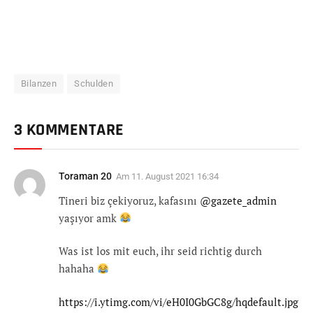
Bilanzen
Schulden
3 KOMMENTARE
Toraman 20
Am
11. August 2021 16:34
Tineri biz çekiyoruz, kafasını
@gazete_admin
yaşıyor amk
Was ist los mit euch, ihr seid richtig durch
hahaha
https://i.ytimg.com/vi/eH0I0GbGC8g/hqdefault.jpg