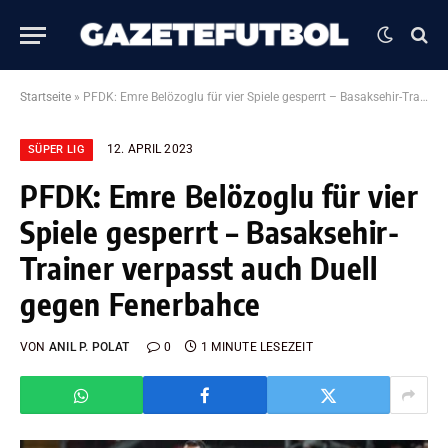
Startseite
»
PFDK: Emre Belözoglu für vier Spiele gesperrt – Basaksehir-Trainer verpasst auch Duell gegen Fenerbahce
12. APRIL 2023
SÜPER LIG
PFDK: Emre Belözoglu für vier
Spiele gesperrt – Basaksehir-
Trainer verpasst auch Duell
gegen Fenerbahce
VON
ANIL P. POLAT
0
1 MINUTE LESEZEIT